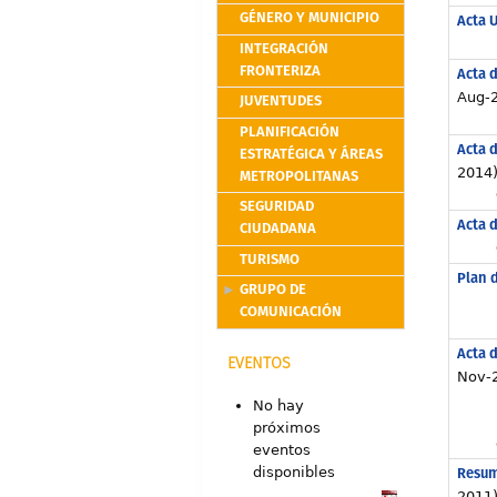
GÉNERO Y MUNICIPIO
Acta U
INTEGRACIÓN
FRONTERIZA
Acta d
Aug-
JUVENTUDES
PLANIFICACIÓN
Acta d
ESTRATÉGICA Y ÁREAS
2014
METROPOLITANAS
SEGURIDAD
Acta d
CIUDADANA
TURISMO
Plan 
GRUPO DE
COMUNICACIÓN
Acta d
EVENTOS
Nov-
No hay
próximos
eventos
Resum
disponibles
2011