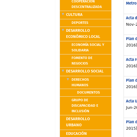
COOPERACIÓN
Metro
DESCENTRALIZADA
CULTURA
Acta d
DEPORTES
Nov-
DESARROLLO
ECONÓMICO LOCAL
Plan d
ECONOMÍA SOCIAL Y
2016
SOLIDARIA
FOMENTO DE
Acta r
NEGOCIOS
2016
DESARROLLO SOCIAL
DERECHOS
Plan d
HUMANOS
2016
DOCUMENTOS
GRUPO DE
Acta U
DISCAPACIDAD E
Jun-2
INCLUSIÓN
DESARROLLO
Plan d
URBANO
2015
EDUCACIÓN