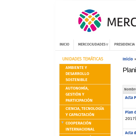
INICIO
MERCOCIUDADES
PRESIDENCIA
Inicio
UNIDADES TEMÁTICAS
AMBIENTE Y
Plani
DESARROLLO
SOSTENIBLE
AUTONOMÍA,
Nombr
GESTIÓN Y
Acta 
PARTICIPACIÓN
CIENCIA, TECNOLOGÍA
Plan d
Y CAPACITACIÓN
2017
COOPERACIÓN
INTERNACIONAL
Acta d