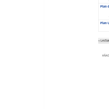
Plan 
Plan 
‹ Lect
AÑAD