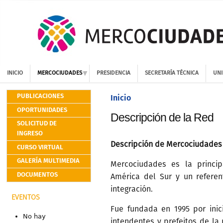
INICIO
MERCOCIUDADES
PRESIDENCIA
SECRETARÍA TÉCNICA
UNI
PUBLICACIONES
Inicio
OPORTUNIDADES
Descripción de la Red
SOLICITUD DE
INGRESO
Descripción de Mercociudades
CURSO VIRTUAL
GALERÍA MULTIMEDIA
Mercociudades es la princi
DOCUMENTOS
América del Sur y un refere
integración.
EVENTOS
Fue fundada en 1995 por inici
No hay
intendentes y prefeitos de la 