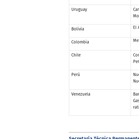
Uruguay
Can
Mo
El 
Bolivia
Me
Colombia
Chile
Co
Pe
Perú
Nu
Nu
Venezuela
Bar
Gas
rat
Secretaría Técnica Permanent