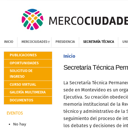
INICIO
MERCOCIUDADES
PRESIDENCIA
SECRETARÍA TÉCNICA
UNI
PUBLICACIONES
Inicio
OPORTUNIDADES
Secretaría Técnica Pe
SOLICITUD DE
INGRESO
La Secretaría Técnica Perman
CURSO VIRTUAL
sede en Montevideo es un orga
GALERÍA MULTIMEDIA
Ejecutiva. Su creación obedeci
DOCUMENTOS
memoria institucional de la Re
técnico y administrativo de la S
EVENTOS
seguimiento del proceso de in
No hay
los debates y decisiones de in