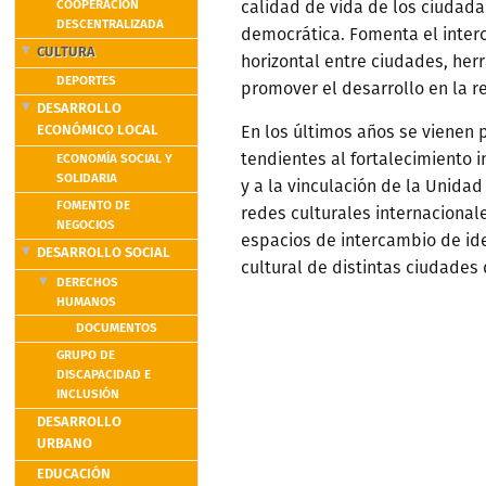
COOPERACIÓN
calidad de vida de los ciudada
DESCENTRALIZADA
democrática. Fomenta el interc
CULTURA
horizontal entre ciudades, he
DEPORTES
promover el desarrollo en la re
DESARROLLO
ECONÓMICO LOCAL
En los últimos años se vienen
ECONOMÍA SOCIAL Y
tendientes al fortalecimiento i
SOLIDARIA
y a la vinculación de la Unida
FOMENTO DE
redes culturales internacional
NEGOCIOS
espacios de intercambio de id
DESARROLLO SOCIAL
cultural de distintas ciudades
DERECHOS
HUMANOS
DOCUMENTOS
GRUPO DE
DISCAPACIDAD E
INCLUSIÓN
DESARROLLO
URBANO
EDUCACIÓN