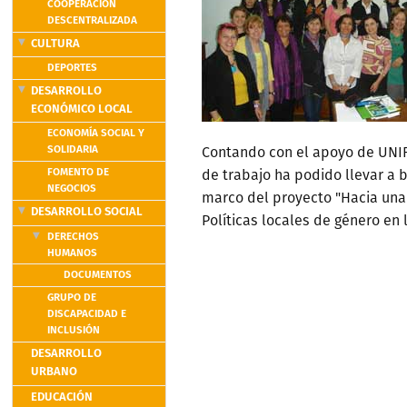
COOPERACIÓN
DESCENTRALIZADA
CULTURA
DEPORTES
DESARROLLO
ECONÓMICO LOCAL
ECONOMÍA SOCIAL Y
SOLIDARIA
Contando con el apoyo de UNI
FOMENTO DE
de trabajo ha podido llevar a 
NEGOCIOS
marco del proyecto "Hacia una
DESARROLLO SOCIAL
Políticas locales de género en
DERECHOS
HUMANOS
DOCUMENTOS
GRUPO DE
DISCAPACIDAD E
INCLUSIÓN
DESARROLLO
URBANO
EDUCACIÓN