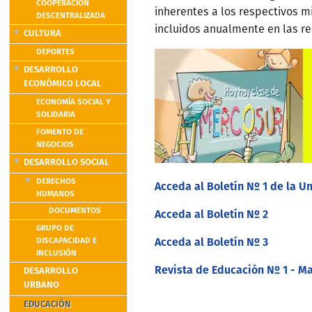
COOPERACIÓN
inherentes a los respectivos m
DESCENTRALIZADA
incluidos anualmente en las re
CULTURA
DEPORTES
DESARROLLO
ECONÓMICO LOCAL
ECONOMÍA SOCIAL Y
SOLIDARIA
FOMENTO DE
NEGOCIOS
DESARROLLO SOCIAL
DERECHOS
Acceda al Boletín Nº 1 de la 
HUMANOS
DOCUMENTOS
Acceda al Boletín Nº 2
GRUPO DE
Acceda al Boletín Nº 3
DISCAPACIDAD E
INCLUSIÓN
Revista de Educación Nº 1 - Ma
DESARROLLO
URBANO
EDUCACIÓN