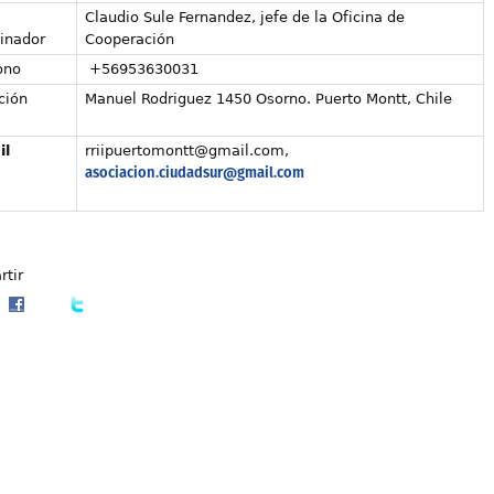
Claudio Sule Fernandez, jefe de la Oficina de
inador
Cooperación
ono
+56953630031
ción
Manuel Rodriguez 1450 Osorno. Puerto Montt, Chile
il
rriipuertomontt@gmail.com,
asociacion.ciudadsur@gmail.com
tir