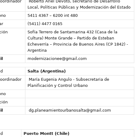
oordinador
Roberto Ariel Devoto, secretario de Desarrollo
Local, Políticas Públicas y Modernización del Estado
ono
5411 4367 – 6200 int 480
ar
(5411) 4477 0165
ción
Sofía Terrero de Santamarina 432 (Casa de la
Cultura) Monte Grande – Partido de Esteban
Echeverría – Provincia de Buenos Aires (CP 1842) -
Argentina
il
modernizacionee@gmail.com
ad
Salta (Argentina)
oordinador
María Eugenia Angulo - Subsecretaria de
Planificación y Control Urbano
ono
ción
il
dg.planeamientourbanosalta@gmail.com
ad
Puerto Montt (Chile)