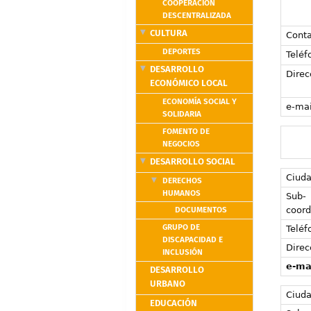
COOPERACIÓN
DESCENTRALIZADA
CULTURA
Conta
DEPORTES
Teléf
DESARROLLO
Direc
ECONÓMICO LOCAL
ECONOMÍA SOCIAL Y
e-mai
SOLIDARIA
FOMENTO DE
NEGOCIOS
DESARROLLO SOCIAL
Ciud
DERECHOS
HUMANOS
Sub-
DOCUMENTOS
coord
GRUPO DE
Teléf
DISCAPACIDAD E
Direc
INCLUSIÓN
e-ma
DESARROLLO
URBANO
Ciud
EDUCACIÓN