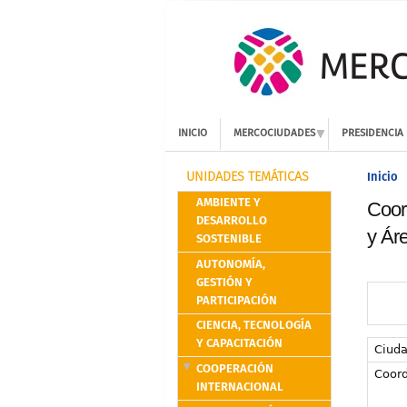
INICIO
MERCOCIUDADES
PRESIDENCIA
Inicio
UNIDADES TEMÁTICAS
AMBIENTE Y
Coor
DESARROLLO
y Ár
SOSTENIBLE
AUTONOMÍA,
GESTIÓN Y
PARTICIPACIÓN
CIENCIA, TECNOLOGÍA
Y CAPACITACIÓN
Ciud
COOPERACIÓN
Coord
INTERNACIONAL