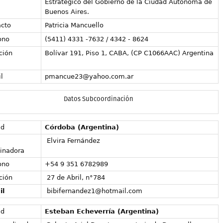
Estratégico del Gobierno de la Ciudad Autónoma de
Buenos Aires.
cto
Patricia Mancuello
ono
(5411) 4331 -7632 / 4342 - 8624
ción
Bolívar 191, Piso 1, CABA, (CP C1066AAC) Argentina
l
pmancue23@yahoo.com.ar
Datos Subcoordinación
ad
Córdoba (Argentina)
Elvira Fernández
inadora
ono
+54 9 351 6782989
ción
27 de Abril, n°784
il
bibifernandez1@hotmail.com
ad
Esteban Echeverría (Argentina)