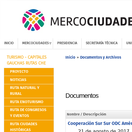
INICIO
MERCOCIUDADES
PRESIDENCIA
SECRETARÍA TÉCNICA
UNI
Inicio
Documentos y Archivos
»
TURISMO - CAPITALES
GAUCHAS RUTAS CHE
PROYECTO
NOTICIAS
RUTA NATURAL Y
RURAL
Documentos
RUTA ENOTURISMO
RUTA DE CONGRESOS
Nombre
/ Descripción
Y EVENTOS
Cooperación Sur Sur ODC Amér
RUTA CIUDADES
HISTÓRICAS
21 de agosto de 2017,