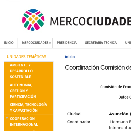
INICIO
MERCOCIUDADES
PRESIDENCIA
SECRETARÍA TÉCNICA
UNI
Inicio
UNIDADES TEMÁTICAS
AMBIENTE Y
Coordinación Comisión de
DESARROLLO
SOSTENIBLE
AUTONOMÍA,
Comisión de Econ
GESTIÓN Y
PARTICIPACIÓN
Datos 
CIENCIA, TECNOLOGÍA
Y CAPACITACIÓN
Ciudad
Asunción 
COOPERACIÓN
Coordinador
Hermann Rat
INTERNACIONAL
Interinstitu