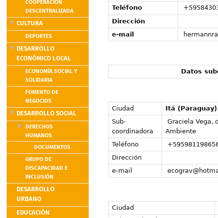
COOPERACIÓN
Teléfono
+5958430
DESCENTRALIZADA
Dirección
CULTURA
e-mail
hermannra
DEPORTES
DESARROLLO
ECONÓMICO LOCAL
ECONOMÍA SOCIAL Y
Datos sub
SOLIDARIA
FOMENTO DE
NEGOCIOS
Ciudad
Itá (Paraguay)
DESARROLLO SOCIAL
Sub-
Graciela Vega, d
DERECHOS
coordinadora
Ambiente
HUMANOS
Teléfono
+59598119865
DOCUMENTOS
Dirección
GRUPO DE
DISCAPACIDAD E
e-mail
ecograv@hotma
INCLUSIÓN
DESARROLLO
URBANO
Ciudad
EDUCACIÓN