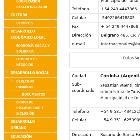
Municipio de Tandil
COOPERACIÓN
DESCENTRALIZADA
Teléfono
+54 249 4447866
CULTURA
Celular
5492266478805
DEPORTES
Fax
+ 54 249 4447866
DESARROLLO
Dirección
Belgrano 485. CP. 7
ECONÓMICO LOCAL
e-mail
internacionales@ta
ECONOMÍA SOCIAL Y
SOLIDARIA
Datos Su
FOMENTO DE
NEGOCIOS
DESARROLLO SOCIAL
Ciudad
Córdoba (Argenti
DERECHOS
Sub-
Sebastian Valenti, di
HUMANOS
coordinador
subdirectora de Turi
DOCUMENTOS
Municipalidad de Có
GRUPO DE
DISCAPACIDAD E
Teléfono
+54 9 531- 4341215
INCLUSIÓN
Celular
+54 9 351- 6253905
DESARROLLO
URBANO
Dirección
Rosario de Santa Fe
EDUCACIÓN