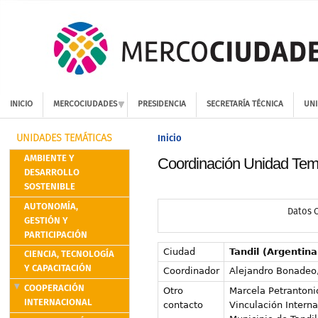
INICIO
MERCOCIUDADES
PRESIDENCIA
SECRETARÍA TÉCNICA
UNI
Inicio
UNIDADES TEMÁTICAS
AMBIENTE Y
Coordinación Unidad Tem
DESARROLLO
SOSTENIBLE
AUTONOMÍA,
Datos 
GESTIÓN Y
PARTICIPACIÓN
Ciudad
Tandil (Argentina
CIENCIA, TECNOLOGÍA
Y CAPACITACIÓN
Coordinador
Alejandro Bonadeo,
COOPERACIÓN
Otro
Marcela Petrantoni
INTERNACIONAL
contacto
Vinculación Interna