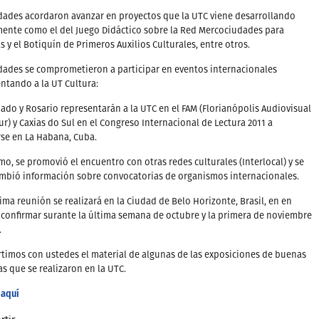
dades acordaron avanzar en proyectos que la UTC viene desarrollando
ente como el del Juego Didáctico sobre la Red Mercociudades para
s y el Botiquín de Primeros Auxilios Culturales, entre otros.
dades se comprometieron a participar en eventos internacionales
ntando a la UT Cultura:
do y Rosario representarán a la UTC en el FAM (Florianópolis Audiovisual
r) y Caxias do Sul en el Congreso Internacional de Lectura 2011 a
rse en La Habana, Cuba.
mo, se promovió el encuentro con otras redes culturales (Interlocal) y se
mbió información sobre convocatorias de organismos internacionales.
ima reunión se realizará en la Ciudad de Belo Horizonte, Brasil, en en
 confirmar surante la última semana de octubre y la primera de noviembre
.
imos con ustedes el material de algunas de las exposiciones de buenas
as que se realizaron en la UTC.
 aquí