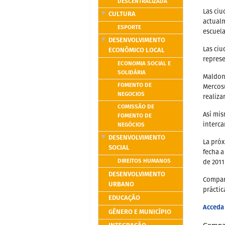
DESCENTRALIZADA
Las ciu
CULTURA
actualm
ESPORTE
escuela
DESENVOLVIMENTO
ECONÔMICO LOCAL
Las ciu
represe
ECONOMIA SOCIAL E
SOLIDÁRIA
Maldona
FOMENTO DE
Mercosu
NEGOCIOS
realiza
COMISSÃO DE
Así mis
FOMENTO DE
NEGÓCIOS
interca
DESENVOLVIMENTO
La próx
SOCIAL
fecha a
DIREITOS HUMANOS
de 2011
DESENVOLVIMENTO
Compart
URBANO
práctic
EDUCAÇÃO
Acceda
GÊNERO E MUNICÍPIO