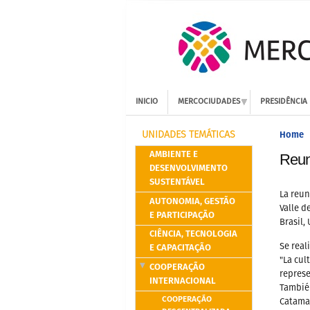
INICIO
MERCOCIUDADES
PRESIDÊNCIA
Home
UNIDADES TEMÁTICAS
AMBIENTE E
Reun
DESENVOLVIMENTO
SUSTENTÁVEL
La reun
AUTONOMIA, GESTÃO
Valle d
E PARTICIPAÇÃO
Brasil,
CIÊNCIA, TECNOLOGIA
E CAPACITAÇÃO
Se real
"La cul
COOPERAÇÃO
represe
INTERNACIONAL
También
COOPERAÇÃO
Catama