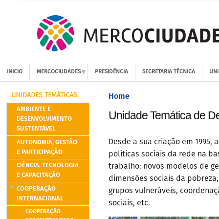
INICIO
MERCOCIUDADES
PRESIDÊNCIA
SECRETARIA TÉCNICA
UNI
Home
UNIDADES TEMÁTICAS
AMBIENTE E
Unidade Temática de De
DESENVOLVIMENTO
SUSTENTÁVEL
AUTONOMIA, GESTÃO
Desde a sua criação em 1995, 
E PARTICIPAÇÃO
políticas sociais da rede na b
CIÊNCIA, TECNOLOGIA
trabalho: novos modelos de ges
E CAPACITAÇÃO
dimensões sociais da pobreza, 
COOPERAÇÃO
grupos vulneráveis, coordenação
INTERNACIONAL
sociais, etc.
COOPERAÇÃO