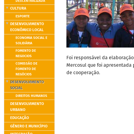
DESCENTRALIZADA
CULTURA
ESPORTE
DESENVOLVIMENTO
ECONÔMICO LOCAL
ECONOMIA SOCIAL E
SOLIDÁRIA
FOMENTO DE
NEGOCIOS
Foi responsável da elaboração
COMISSÃO DE
Mercosul que foi apresentada 
FOMENTO DE
de cooperação.
NEGÓCIOS
DESENVOLVIMENTO
SOCIAL
DIREITOS HUMANOS
DESENVOLVIMENTO
URBANO
EDUCAÇÃO
GÊNERO E MUNICÍPIO