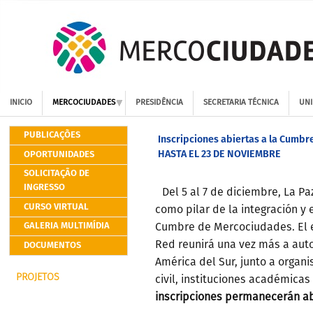
INICIO
MERCOCIUDADES
PRESIDÊNCIA
SECRETARIA TÉCNICA
UNI
PUBLICAÇÕES
Inscripciones abiertas a la Cumbr
HASTA EL 23 DE NOVIEMBRE
OPORTUNIDADES
SOLICITAÇÃO DE
INGRESSO
Del 5 al 7 de diciembre, La Paz
CURSO VIRTUAL
como pilar de la integración y 
GALERIA MULTIMÍDIA
Cumbre de Mercociudades. El 
DOCUMENTOS
Red reunirá una vez más a aut
América del Sur, junto a organ
PROJETOS
civil, instituciones académicas
inscripciones permanecerán ab