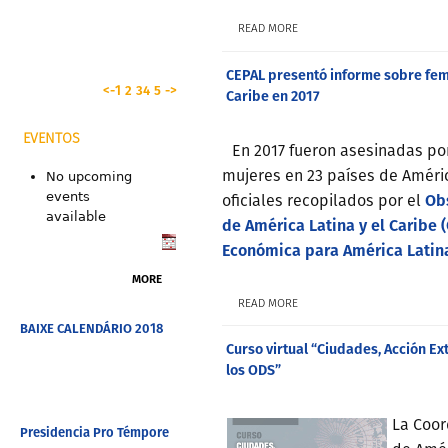
READ MORE
CEPAL presentó informe sobre femi
<-
1
2
3
4
5
->
Caribe en 2017
EVENTOS
En 2017 fueron asesinadas po
mujeres en 23 países de Améric
No upcoming
Ob
events
oficiales recopilados por el
available
de América Latina y el Caribe (
Económica para América Latina
MORE
READ MORE
BAIXE CALENDÁRIO 2018
Curso virtual “Ciudades, Acción Ex
los ODS”
La Coor
Presidencia Pro Témpore