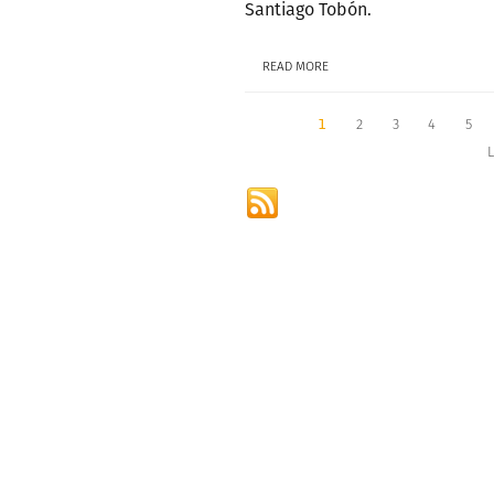
Santiago Tobón.
READ MORE
1
2
3
4
5