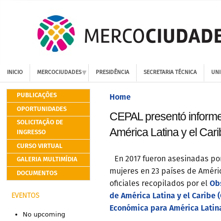
INICIO
MERCOCIUDADES
PRESIDÊNCIA
SECRETARIA TÉCNICA
UNI
PUBLICAÇÕES
Home
OPORTUNIDADES
CEPAL presentó informe 
SOLICITAÇÃO DE
América Latina y el Car
INGRESSO
CURSO VIRTUAL
GALERIA MULTIMÍDIA
En 2017 fueron asesinadas po
mujeres en 23 países de Améric
DOCUMENTOS
Ob
oficiales recopilados por el
de América Latina y el Caribe (
EVENTOS
Económica para América Latina
No upcoming