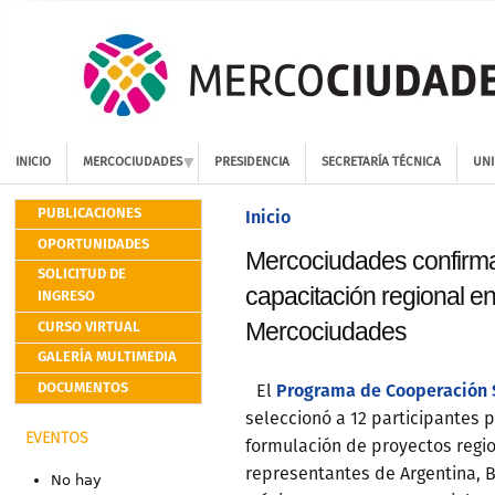
INICIO
MERCOCIUDADES
PRESIDENCIA
SECRETARÍA TÉCNICA
UNI
PUBLICACIONES
Inicio
OPORTUNIDADES
Mercociudades confirma 
SOLICITUD DE
capacitación regional e
INGRESO
CURSO VIRTUAL
Mercociudades
GALERÍA MULTIMEDIA
DOCUMENTOS
Programa de Cooperación 
El
seleccionó a 12 participantes p
EVENTOS
formulación de proyectos region
representantes de Argentina, Br
No hay