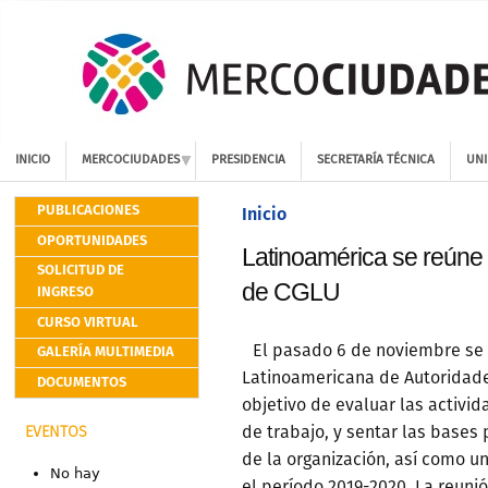
INICIO
MERCOCIUDADES
PRESIDENCIA
SECRETARÍA TÉCNICA
UNI
PUBLICACIONES
Inicio
OPORTUNIDADES
Latinoamérica se reúne
SOLICITUD DE
de CGLU
INGRESO
CURSO VIRTUAL
GALERÍA MULTIMEDIA
El pasado 6 de noviembre se 
Latinoamericana de Autoridade
DOCUMENTOS
objetivo de evaluar las activi
de trabajo, y sentar las bases 
EVENTOS
de la organización, así como u
No hay
el período 2019-2020. La reunió