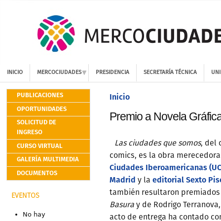
INICIO
MERCOCIUDADES
PRESIDENCIA
SECRETARÍA TÉCNICA
UNI
PUBLICACIONES
Inicio
OPORTUNIDADES
Premio a Novela Gráfic
SOLICITUD DE
INGRESO
Las ciudades que somos
, del
CURSO VIRTUAL
comics, es la obra merecedora 
GALERÍA MULTIMEDIA
Ciudades Iberoamericanas (UC
DOCUMENTOS
Madrid
editorial Sexto Pis
y la
también resultaron premiados M
EVENTOS
Basura
y de Rodrigo Terranova
No hay
acto de entrega ha contado con