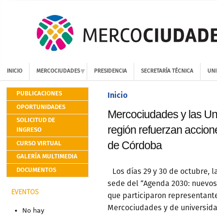
INICIO
MERCOCIUDADES
PRESIDENCIA
SECRETARÍA TÉCNICA
UNI
PUBLICACIONES
Inicio
OPORTUNIDADES
Mercociudades y las Uni
SOLICITUD DE
región refuerzan accion
INGRESO
CURSO VIRTUAL
de Córdoba
GALERÍA MULTIMEDIA
DOCUMENTOS
Los días 29 y 30 de octubre, 
sede del “Agenda 2030: nuevos 
EVENTOS
que participaron representant
Mercociudades y de universida
No hay