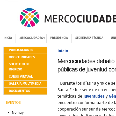
INICIO
MERCOCIUDADES
PRESIDENCIA
SECRETARÍA TÉCNICA
UNI
PUBLICACIONES
Inicio
OPORTUNIDADES
Mercociudades debatió e
SOLICITUD DE
públicas de juventud co
INGRESO
CURSO VIRTUAL
GALERÍA MULTIMEDIA
Durante los días 18 y 19 de s
Santa Fe fue sede de un encue
DOCUMENTOS
Juventudes
Gén
temáticas de
y
encuentro conforma parte de l
EVENTOS
cooperación sur sur de Mercoc
No hay
juventudes de Mercociudades c