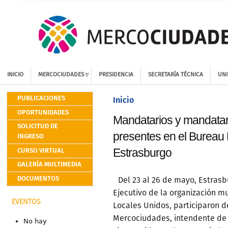
INICIO
MERCOCIUDADES
PRESIDENCIA
SECRETARÍA TÉCNICA
UNI
PUBLICACIONES
Inicio
OPORTUNIDADES
Mandatarios y mandatar
SOLICITUD DE
presentes en el Bureau
INGRESO
CURSO VIRTUAL
Estrasburgo
GALERÍA MULTIMEDIA
DOCUMENTOS
Del 23 al 26 de mayo, Estrasb
Ejecutivo de la organización m
EVENTOS
Locales Unidos, participaron d
Mercociudades, intendente de 
No hay