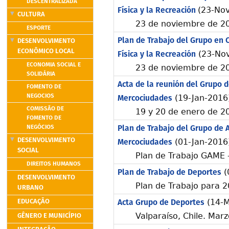
DESCENTRALIZADA
Física y la Recreación
(23-No
CULTURA
23 de noviembre de 20
ESPORTE
Plan de Trabajo del Grupo en C
DESENVOLVIMENTO
ECONÔMICO LOCAL
Física y la Recreación
(23-Nov
ECONOMIA SOCIAL E
23 de noviembre de 20
SOLIDÁRIA
Acta de la reunión del Grupo 
FOMENTO DE
NEGOCIOS
Mercociudades
(19-Jan-2016
COMISSÃO DE
19 y 20 de enero de 201
FOMENTO DE
Plan de Trabajo del Grupo de
NEGÓCIOS
DESENVOLVIMENTO
Mercociudades
(01-Jan-2016
SOCIAL
Plan de Trabajo GAME 
DIREITOS HUMANOS
Plan de Trabajo de Deportes
(
DESENVOLVIMENTO
Plan de Trabajo para 
URBANO
EDUCAÇÃO
Acta Grupo de Deportes
(14-M
GÊNERO E MUNICÍPIO
Valparaíso, Chile. Mar