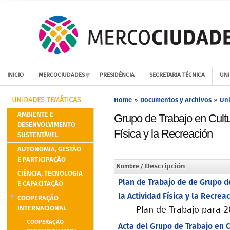
INICIO
MERCOCIUDADES
PRESIDÊNCIA
SECRETARIA TÉCNICA
UNI
Home
Documentos y Archivos
Uni
»
»
UNIDADES TEMÁTICAS
AMBIENTE E
Grupo de Trabajo en Cultu
DESENVOLVIMENTO
Física y la Recreación
SUSTENTÁVEL
AUTONOMIA, GESTÃO
E PARTICIPAÇÃO
Nombre
/ Descripción
CIÊNCIA, TECNOLOGIA
Plan de Trabajo de de Grupo d
E CAPACITAÇÃO
la Actividad Física y la Recrea
COOPERAÇÃO
INTERNACIONAL
Plan de Trabajo para 
COOPERAÇÃO
Acta del Grupo de Trabajo en C