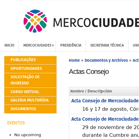
INICIO
MERCOCIUDADES
PRESIDÊNCIA
SECRETARIA TÉCNICA
UNI
PUBLICAÇÕES
Home
Documentos y Archivos
Act
»
»
OPORTUNIDADES
Actas Consejo
SOLICITAÇÃO DE
INGRESSO
CURSO VIRTUAL
Nombre
/ Descripción
GALERIA MULTIMÍDIA
Acta Consejo de Mercociudade
DOCUMENTOS
16 y 17 de agosto, Có
Acta Consejo de Mercociudade
EVENTOS
29 de noviembre de 20
durante la Cumbre anu
No upcoming