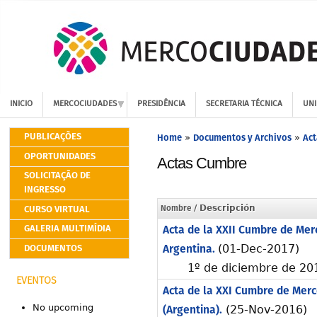
INICIO
MERCOCIUDADES
PRESIDÊNCIA
SECRETARIA TÉCNICA
UNI
PUBLICAÇÕES
Home
Documentos y Archivos
Act
»
»
OPORTUNIDADES
Actas Cumbre
SOLICITAÇÃO DE
INGRESSO
CURSO VIRTUAL
Nombre
/ Descripción
GALERIA MULTIMÍDIA
Acta de la XXII Cumbre de Mer
DOCUMENTOS
Argentina.
(01-Dec-2017)
1º de diciembre de 20
EVENTOS
Acta de la XXI Cumbre de Merc
(Argentina).
No upcoming
(25-Nov-2016)