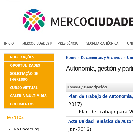
INICIO
MERCOCIUDADES
PRESIDÊNCIA
SECRETARIA TÉCNICA
UNI
PUBLICAÇÕES
Home
Documentos y Archivos
Uni
»
»
OPORTUNIDADES
Autonomía, gestión y part
SOLICITAÇÃO DE
INGRESSO
CURSO VIRTUAL
Nombre
/ Descripción
GALERIA MULTIMÍDIA
Plan de Trabajo de Autonomía, 
DOCUMENTOS
2017)
Plan de Trabajo para 
EVENTOS
Acta Unidad Temática de Auton
Jan-2016)
No upcoming