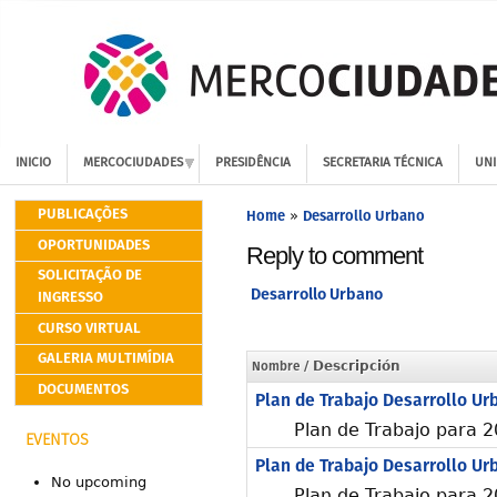
INICIO
MERCOCIUDADES
PRESIDÊNCIA
SECRETARIA TÉCNICA
UNI
PUBLICAÇÕES
Home
Desarrollo Urbano
»
OPORTUNIDADES
Reply to comment
SOLICITAÇÃO DE
Desarrollo Urbano
INGRESSO
CURSO VIRTUAL
GALERIA MULTIMÍDIA
Nombre
/ Descripción
DOCUMENTOS
Plan de Trabajo Desarrollo Ur
Plan de Trabajo para 
EVENTOS
Plan de Trabajo Desarrollo Ur
No upcoming
Plan de Trabajo para 