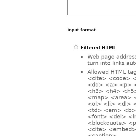
Input format
Filtered HTML
Web page address
turn into links au
Allowed HTML ta
<cite> <code> <
<dd> <a> <p> 
<h3> <h4> <h5>
<map> <area> <
<ol> <li> <dl> 
<td> <em> <b> 
<font> <del> <
<blockquote> <
<cite> <embed> 
<caption>