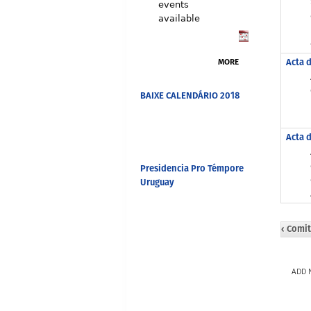
events
available
Acta d
MORE
BAIXE CALENDÁRIO 2018
Acta d
Presidencia Pro Témpore
Uruguay
‹ Comi
ADD 