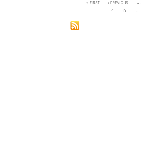
…
« FIRST
‹ PREVIOUS
…
9
10