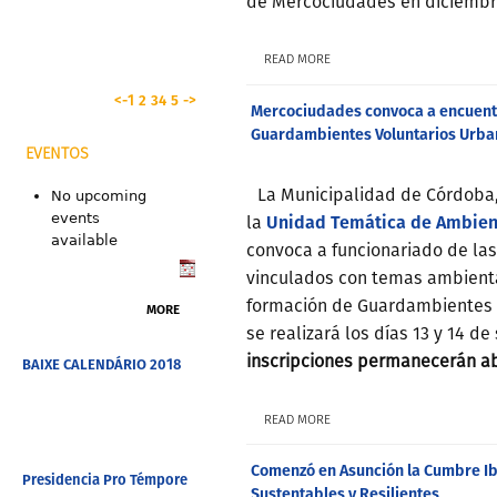
de Mercociudades en diciembr
READ MORE
<-
1
2
3
4
5
->
Mercociudades convoca a encuentr
Guardambientes Voluntarios Urba
EVENTOS
La Municipalidad de Córdoba
No upcoming
Unidad Temática de Ambient
events
la
available
convoca a funcionariado de la
vinculados con temas ambienta
formación de Guardambientes V
MORE
se realizará los días 13 y 14 
inscripciones permanecerán ab
BAIXE CALENDÁRIO 2018
READ MORE
Comenzó en Asunción la Cumbre I
Presidencia Pro Témpore
Sustentables y Resilientes