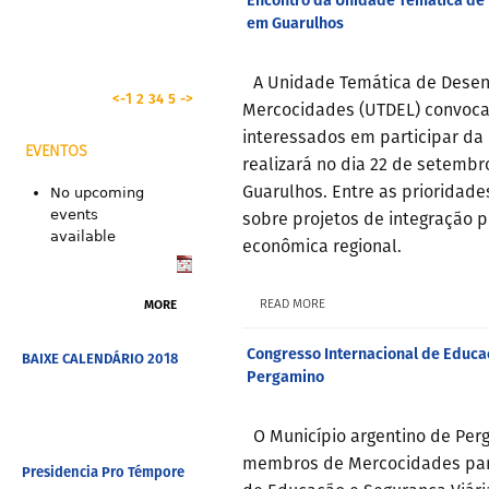
Encontro da Unidade Temática de
em Guarulhos
A Unidade Temática de Desen
<-
1
2
3
4
5
->
Mercocidades (UTDEL) convoca 
interessados em participar da
EVENTOS
realizará no dia 22 de setembr
Guarulhos. Entre as prioridad
No upcoming
events
sobre projetos de integração
available
econômica regional.
MORE
READ MORE
Congresso Internacional de Educa
BAIXE CALENDÁRIO 2018
Pergamino
O Município argentino de Per
membros de Mercocidades para
Presidencia Pro Témpore