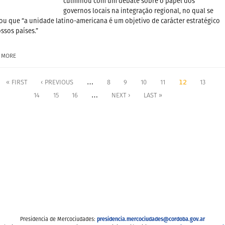
culminou com um debate sobre o papel dos
governos locais na integração regional, no qual se
ou que “a unidade latino-americana é um objetivo de carácter estratégico
ssos países.”
 MORE
…
12
« FIRST
‹ PREVIOUS
8
9
10
11
13
…
14
15
16
NEXT ›
LAST »
presidencia.mercociudades@cordoba.gov.ar
Presidencia de Mercociudades: