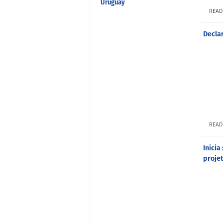
Uruguay
READ
Decla
READ
Inici
projet