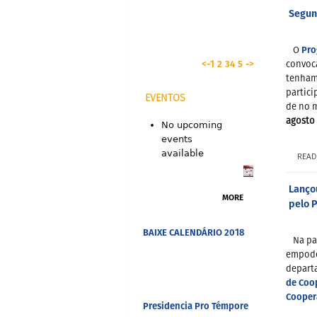
Segun
Pro
O
<-
1
2
3
4
5
->
convoca
tenham
partici
EVENTOS
de no m
agosto 
No upcoming
events
available
READ
Lançou
MORE
pelo 
BAIXE CALENDÁRIO 2018
Na pa
empode
depart
de Coo
Cooper
Presidencia Pro Témpore