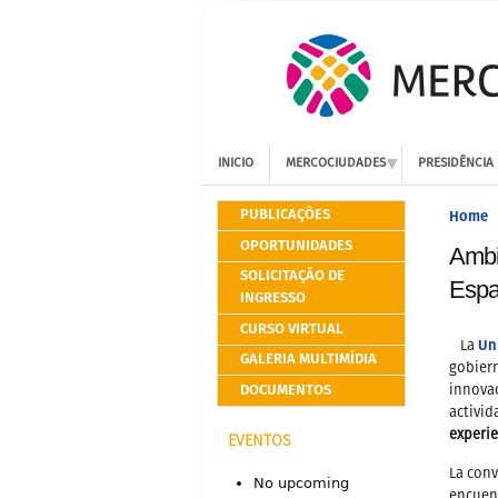
INICIO
MERCOCIUDADES
PRESIDÊNCIA
PUBLICAÇÕES
Home
OPORTUNIDADES
Ambie
SOLICITAÇÃO DE
Espa
INGRESSO
CURSO VIRTUAL
Un
La
GALERIA MULTIMÍDIA
gobiern
DOCUMENTOS
innovad
activid
experie
EVENTOS
La conv
No upcoming
encuent