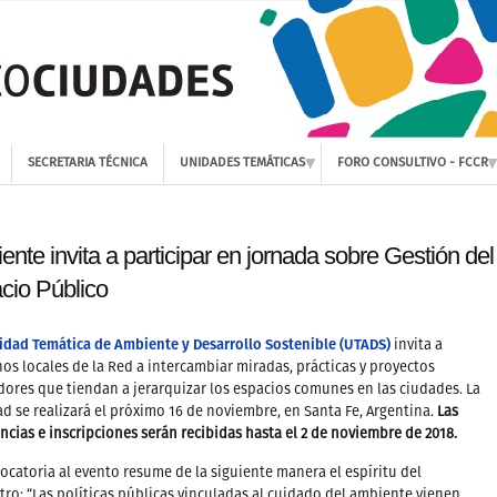
SECRETARIA TÉCNICA
UNIDADES TEMÁTICAS
FORO CONSULTIVO - FCCR
nte invita a participar en jornada sobre Gestión del
cio Público
idad Temática de Ambiente y Desarrollo Sostenible (UTADS)
invita a
os locales de la Red a intercambiar miradas, prácticas y proyectos
ores que tiendan a jerarquizar los espacios comunes en las ciudades. La
ad se realizará el próximo 16 de noviembre, en Santa Fe, Argentina.
Las
ncias e inscripciones serán recibidas hasta el 2 de noviembre de 2018.
ocatoria al evento resume de la siguiente manera el espíritu del
ro: “Las políticas públicas vinculadas al cuidado del ambiente vienen