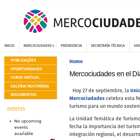
INICIO
MERCOCIUDADES
PRESIDENCIA
SECRETARÍA TÉCNICA
UNI
PUBLICAÇÕES
Home
OPORTUNIDADES
Mercociudades en el Dí
CURSO VIRTUAL
GALERIA MULTIMÍDIA
Uni
Hoy 27 de septiembre, la
DOCUMENTOS
Mercociudades
celebra esta fe
turismo para un mundo sostenib
EVENTOS
La Unidad Temática de Turismo
No upcoming
fecha la importancia del turi
events
available
integración regional, el desarro