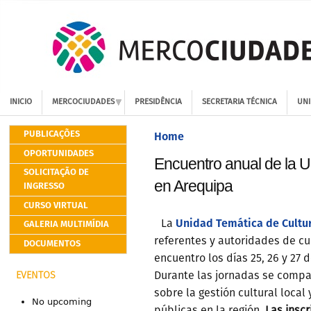
INICIO
MERCOCIUDADES
PRESIDÊNCIA
SECRETARIA TÉCNICA
UNI
PUBLICAÇÕES
Home
OPORTUNIDADES
Encuentro anual de la U
SOLICITAÇÃO DE
en Arequipa
INGRESSO
CURSO VIRTUAL
Unidad Temática de Cultu
GALERIA MULTIMÍDIA
La
referentes y autoridades de cu
DOCUMENTOS
encuentro los días 25, 26 y 27 
Durante las jornadas se compar
EVENTOS
sobre la gestión cultural local 
No upcoming
públicas en la región.
Las insc