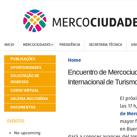
INICIO
MERCOCIUDADES
PRESIDÊNCIA
SECRETARIA TÉCNICA
UNI
PUBLICAÇÕES
Home
OPORTUNIDADES
Encuentro de Mercociud
SOLICITAÇÃO DE
Internacional de Turism
INGRESSO
CURSO VIRTUAL
GALERIA MULTIMÍDIA
El próx
las 17 h
DOCUMENTOS
de Mer
mayor f
EVENTOS
en Buen
No upcoming
dará a conocer avances del Ins