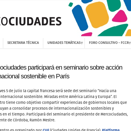
SECRETARIA TÉCNICA
UNIDADES TEMÁTICAS
FORO CONSULTIVO - FCCR
ociudades participará en seminario sobre acción
nacional sostenible en París
eves 5 de julio la capital francesa será sede del seminario “Hacia una
internacional sostenible. Miradas entre América Latina y Europa”. El
ro tiene como objetivo compartir experiencias de gobiernos locales que
uyan a consolidar procesos de internacionalización sostenibles y
s en el tiempo. Participará del seminario el presidente de Mercociudades,
ente de Córdoba, Ramón Mestre.
CUF
Platforma
uentro es organizado por
(Ciudades Unidas de Francia),
,