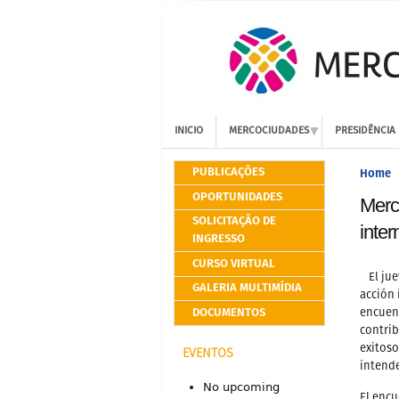
INICIO
MERCOCIUDADES
PRESIDÊNCIA
PUBLICAÇÕES
Home
OPORTUNIDADES
Merc
SOLICITAÇÃO DE
inter
INGRESSO
CURSO VIRTUAL
El ju
GALERIA MULTIMÍDIA
acción 
DOCUMENTOS
encuent
contrib
exitoso
EVENTOS
intend
No upcoming
El enc