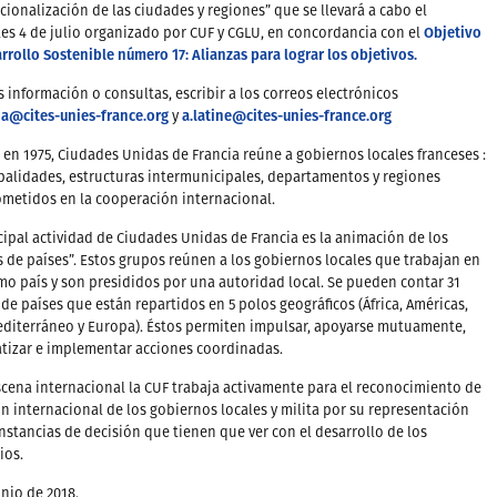
cionalización de las ciudades y regiones” que se llevará a cabo el
Objetivo
es 4 de julio organizado por CUF y CGLU, en concordancia con el
rrollo Sostenible número 17: Alianzas para lograr los objetivos.
 información o consultas, escribir a los correos electrónicos
na@cites-unies-france.org
a.latine@cites-unies-france.org
y
en 1975, Ciudades Unidas de Francia reúne a gobiernos locales franceses :
alidades, estructuras intermunicipales, departamentos y regiones
metidos en la cooperación internacional.
cipal actividad de Ciudades Unidas de Francia es la animación de los
 de países”. Estos grupos reúnen a los gobiernos locales que trabajan en
o país y son presididos por una autoridad local. Se pueden contar 31
de países que están repartidos en 5 polos geográficos (África, Américas,
editerráneo y Europa). Éstos permiten impulsar, apoyarse mutuamente,
tizar e implementar acciones coordinadas.
scena internacional la CUF trabaja activamente para el reconocimiento de
ón internacional de los gobiernos locales y milita por su representación
instancias de decisión que tienen que ver con el desarrollo de los
ios.
unio de 2018.