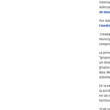
interna
miércol
de Desa
Por más
f.medi
Creada 
municip
compro
La prin
“grupos
un mism
grupos 
Asia, M
sistema
En la e
la acci
en las 
territor
25 de j