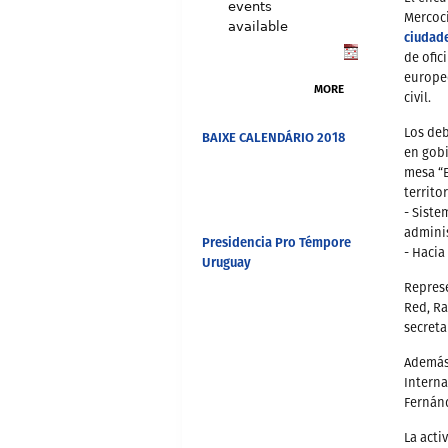
events
Mercoc
available
ciudad
de ofic
europeo
MORE
civil.
Los deb
BAIXE CALENDÁRIO 2018
en gobi
mesa “E
territo
- Siste
adminis
Presidencia Pro Témpore
- Hacia
Uruguay
Represe
Red, Ra
secreta
Además,
Interna
Fernánd
La acti