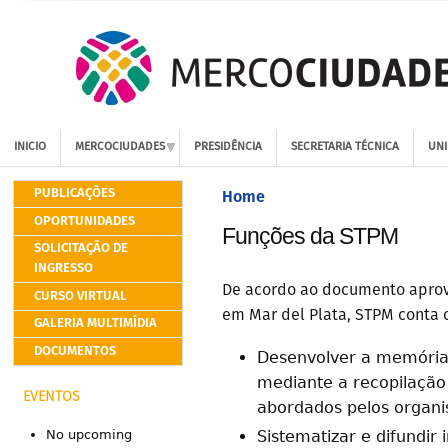
INICIO
MERCOCIUDADES
PRESIDÊNCIA
SECRETARIA TÉCNICA
UNI
PUBLICAÇÕES
Home
OPORTUNIDADES
Funções da STPM
SOLICITAÇÃO DE
INGRESSO
De acordo ao documento aprov
CURSO VIRTUAL
em Mar del Plata, STPM conta 
GALERIA MULTIMÍDIA
DOCUMENTOS
Desenvolver a memória 
mediante a recopilação
EVENTOS
abordados pelos organ
Sistematizar e difundir
No upcoming