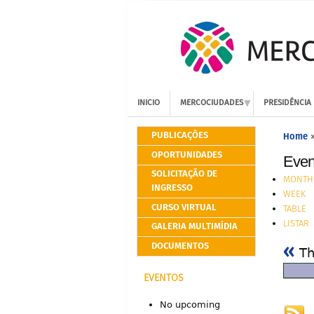
INICIO
MERCOCIUDADES
PRESIDÊNCIA
PUBLICAÇÕES
Home
OPORTUNIDADES
Even
SOLICITAÇÃO DE
MONTH
INGRESSO
WEEK
CURSO VIRTUAL
TABLE
LISTAR
GALERIA MULTIMÍDIA
«
DOCUMENTOS
Th
EVENTOS
No upcoming