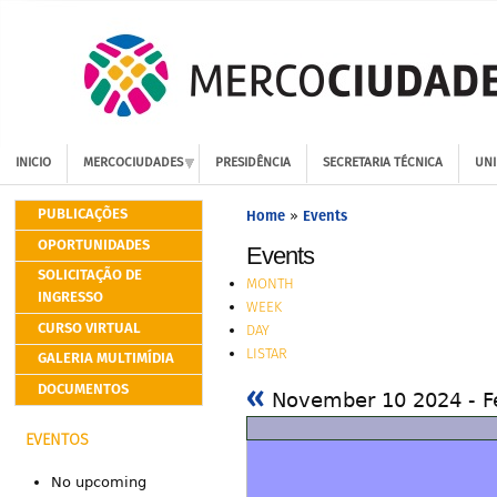
INICIO
MERCOCIUDADES
PRESIDÊNCIA
SECRETARIA TÉCNICA
UNI
PUBLICAÇÕES
Home
Events
»
OPORTUNIDADES
Events
SOLICITAÇÃO DE
MONTH
INGRESSO
WEEK
CURSO VIRTUAL
DAY
LISTAR
GALERIA MULTIMÍDIA
«
DOCUMENTOS
November 10 2024 - F
EVENTOS
No upcoming