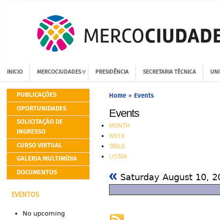
INICIO
MERCOCIUDADES
PRESIDÊNCIA
SECRETARIA TÉCNICA
UNI
PUBLICAÇÕES
Home
Events
»
OPORTUNIDADES
Events
SOLICITAÇÃO DE
MONTH
INGRESSO
WEEK
CURSO VIRTUAL
TABLE
LISTAR
GALERIA MULTIMÍDIA
«
DOCUMENTOS
Saturday August 10, 
EVENTOS
No upcoming