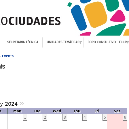
SECRETARIA TÉCNICA
UNIDADES TEMÁTICAS
FORO CONSULTIVO - FCCR
Events
»
ts
»
ly 2024
n
Mon
Tue
Wed
Thu
Fri
Sat
1
2
3
4
5
6