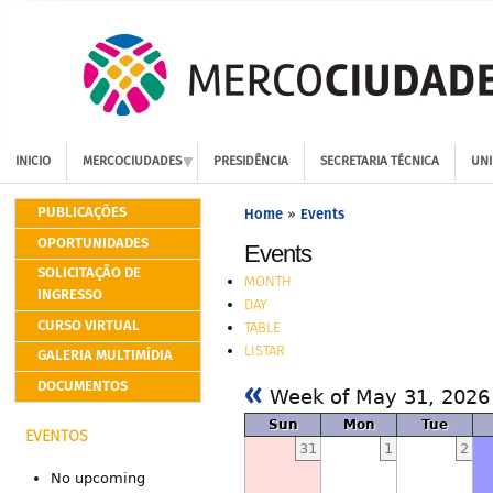
INICIO
MERCOCIUDADES
PRESIDÊNCIA
SECRETARIA TÉCNICA
UNI
PUBLICAÇÕES
Home
Events
»
OPORTUNIDADES
Events
SOLICITAÇÃO DE
MONTH
INGRESSO
DAY
CURSO VIRTUAL
TABLE
LISTAR
GALERIA MULTIMÍDIA
«
DOCUMENTOS
Week of May 31, 202
Sun
Mon
Tue
EVENTOS
31
1
2
No upcoming