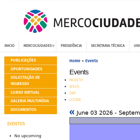
INICIO
MERCOCIUDADES
PRESIDÊNCIA
SECRETARIA TÉCNICA
UNI
PUBLICAÇÕES
Home
Events
»
OPORTUNIDADES
Events
SOLICITAÇÃO DE
MONTH
INGRESSO
WEEK
CURSO VIRTUAL
DAY
LISTAR
GALERIA MULTIMÍDIA
«
DOCUMENTOS
June 03 2026 - Septe
EVENTOS
No upcoming