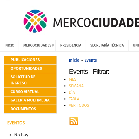
INICIO
MERCOCIUDADES
PRESIDENCIA
SECRETARÍA TÉCNICA
UNI
PUBLICACIONES
Inicio
Events
»
OPORTUNIDADES
Events - Filtrar:
SOLICITUD DE
MES
INGRESO
SEMANA
CURSO VIRTUAL
DÍA
TABLA
GALERÍA MULTIMEDIA
VER TODOS
DOCUMENTOS
EVENTOS
No hay