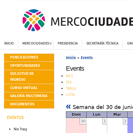
INICIO
MERCOCIUDADES
PRESIDENCIA
SECRETARÍA TÉCNICA
UNI
PUBLICACIONES
Inicio
Events
»
OPORTUNIDADES
Events
SOLICITUD DE
MES
INGRESO
DÍA
CURSO VIRTUAL
TABLA
LISTA
GALERÍA MULTIMEDIA
«
DOCUMENTOS
Semana del 30 de jun
Dom
Lun
Mar
EVENTOS
30
1
2
No hay